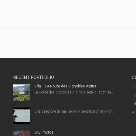
RECENT PORTFOLIO
C
Vda – La Route des Vignobles Alpins
On
La Route des Vignobles Alpins è serie di spot rea...
in
Te
Una selezione di miei lavori A selection of my wor...
P 
SK8 Photos