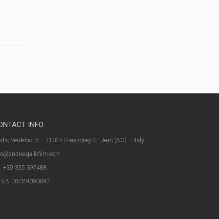
ONTACT INFO
dro Verdebio, 5 – 11025 Gressoney St. Jean (AO) – Italy
fo@andreagallofilm.com
l. +39 335 397488
I.V.A. 01029090097