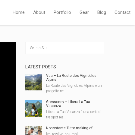
Home
About
Portfolio
Gear
Blog
Contact
LATEST POSTS
Vda – La Route des Vignobles
Alpins
La Route des Vignobles Alpins è un
progetto reali...
Gressoney – Libera La Tua
Vacanza
Libera la Tua Vacanza è una serie di
tre spot rea...
Nonostante Tutto making of
[vc_row][vc_column]