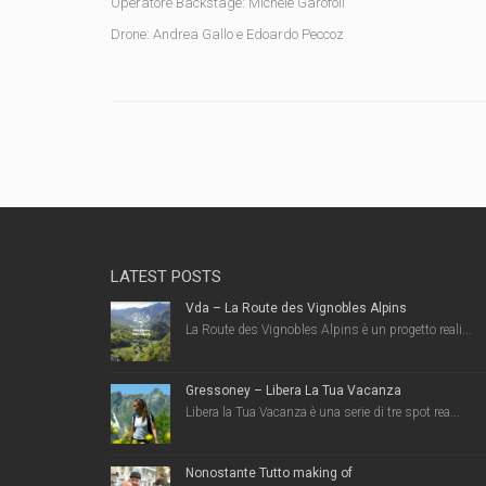
Operatore Backstage: Michele Garofoli
Drone: Andrea Gallo e Edoardo Peccoz
LATEST POSTS
Vda – La Route des Vignobles Alpins
La Route des Vignobles Alpins è un progetto reali...
Gressoney – Libera La Tua Vacanza
Libera la Tua Vacanza è una serie di tre spot rea...
Nonostante Tutto making of