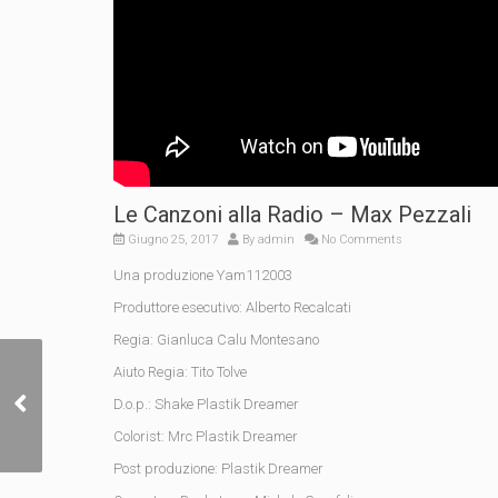
Le Canzoni alla Radio – Max Pezzali
Giugno 25, 2017
By
admin
No Comments
Una produzione Yam112003
Produttore esecutivo: Alberto Recalcati
Regia: Gianluca Calu Montesano
Aiuto Regia: Tito Tolve
Simon Beck for
D.o.p.: Shake Plastik Dreamer
THINDOWN
Colorist: Mrc Plastik Dreamer
Post produzione: Plastik Dreamer