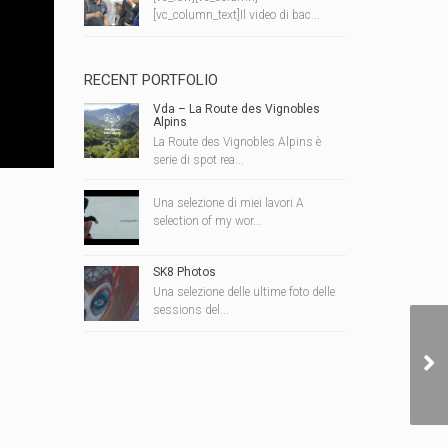
[vc_column_text]Il video di bac...
RECENT PORTFOLIO
Vda – La Route des Vignobles
Alpins
La Route des Vignobles Alpins è
serie di spot rea...
Una selezione di miei lavori A
selection of my wor...
SK8 Photos
Una selezione delle ultime foto delle
sessions del...