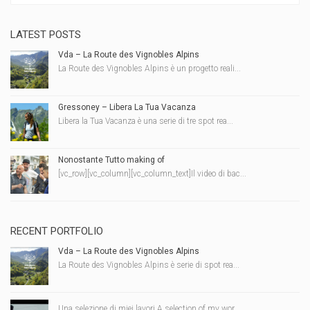
LATEST POSTS
Vda – La Route des Vignobles Alpins
La Route des Vignobles Alpins è un progetto reali...
Gressoney – Libera La Tua Vacanza
Libera la Tua Vacanza è una serie di tre spot rea...
Nonostante Tutto making of
[vc_row][vc_column][vc_column_text]Il video di bac...
RECENT PORTFOLIO
Vda – La Route des Vignobles Alpins
La Route des Vignobles Alpins è serie di spot rea...
Una selezione di miei lavori A selection of my wor...