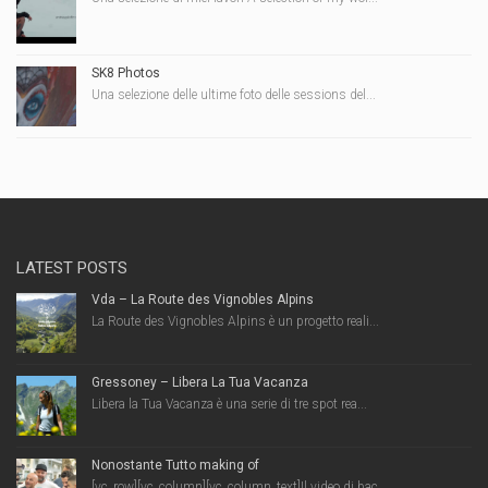
SK8 Photos
Una selezione delle ultime foto delle sessions del...
LATEST POSTS
Vda – La Route des Vignobles Alpins
La Route des Vignobles Alpins è un progetto reali...
Gressoney – Libera La Tua Vacanza
Libera la Tua Vacanza è una serie di tre spot rea...
Nonostante Tutto making of
[vc_row][vc_column][vc_column_text]Il video di bac...