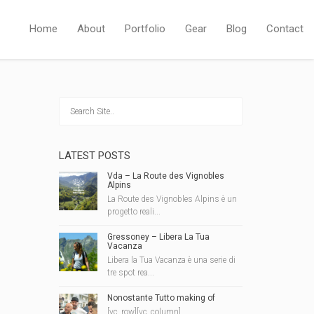
Home
About
Portfolio
Gear
Blog
Contact
LATEST POSTS
Vda – La Route des Vignobles
Alpins
La Route des Vignobles Alpins è un
progetto reali...
Gressoney – Libera La Tua
Vacanza
Libera la Tua Vacanza è una serie di
tre spot rea...
Nonostante Tutto making of
[vc_row][vc_column]