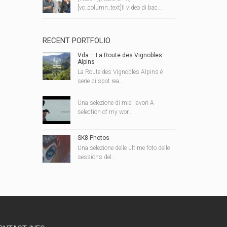
[vc_column_text]Il video di bac...
RECENT PORTFOLIO
Vda – La Route des Vignobles
Alpins
La Route des Vignobles Alpins è
serie di spot rea...
Una selezione di miei lavori A
selection of my wor...
SK8 Photos
Una selezione delle ultime foto delle
sessions del...